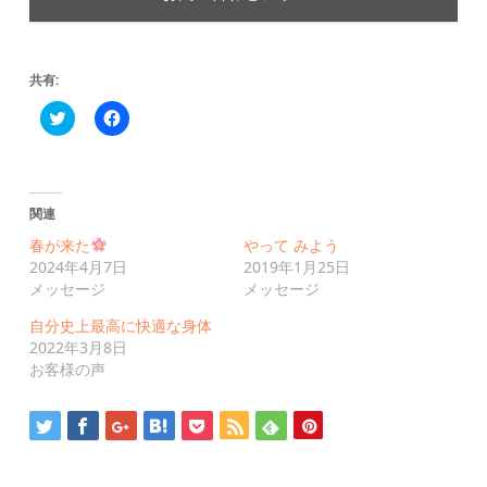
共有:
ク
Facebook
リ
で
ッ
共
ク
有
し
す
て
る
Twitter
に
関連
で
は
共
ク
有
リ
春が来た
やって みよう
(新
ッ
2024年4月7日
2019年1月25日
し
ク
い
し
メッセージ
メッセージ
ウ
て
ィ
く
自分史上最高に快適な身体
ン
だ
ド
さ
2022年3月8日
ウ
い
お客様の声
で
(新
開
し
き
い
ま
ウ
す)
ィ
ン
ド
ウ
で