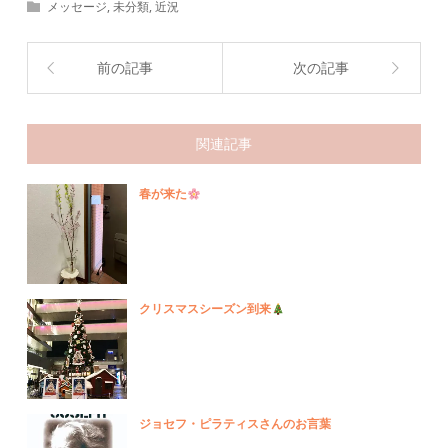
メッセージ
,
未分類
,
近況
開
き
ま
す)
前の記事
次の記事
関連記事
春が来た
クリスマスシーズン到来
ジョセフ・ピラティスさんのお言葉