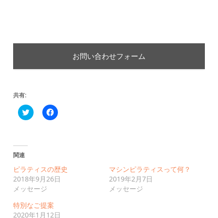
お問い合わせフォーム
共有:
ク
Facebook
リ
で
ッ
共
ク
有
し
す
て
る
Twitter
に
関連
で
は
共
ク
有
リ
ピラティスの歴史
マシンピラティスって何？
(新
ッ
2018年9月26日
2019年2月7日
し
ク
い
し
メッセージ
メッセージ
ウ
て
ィ
く
特別なご提案
ン
だ
ド
さ
2020年1月12日