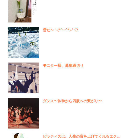
雪だ〜╰(*´︶`*)╯♡
モニター様、募集締切り
ダンス〜体幹から四肢への繋がり〜
ピラティスは、人生の質を上げてくれるエク...