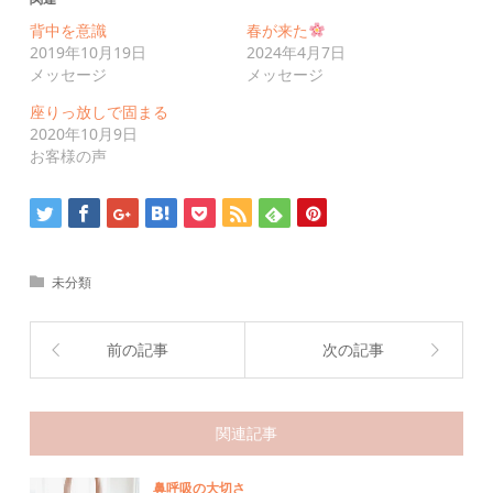
共
ク
有
リ
背中を意識
春が来た
(新
ッ
2019年10月19日
2024年4月7日
し
ク
い
し
メッセージ
メッセージ
ウ
て
ィ
く
座りっ放しで固まる
ン
だ
ド
さ
2020年10月9日
ウ
い
お客様の声
で
(新
開
し
き
い
ま
ウ
す)
ィ
ン
ド
ウ
で
未分類
開
き
ま
す)
前の記事
次の記事
関連記事
鼻呼吸の大切さ