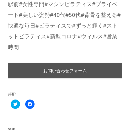
駅前
#
女性専門
#
マシンピラティス
#
プライベ
ート
#
美しい姿勢
#40
代
#50
代
#
背骨を整える
#
快適な毎日
#
ピラティスで
#
ずっと輝く
#
スト
ットピラティス
#
新型コロナ
#
ウィルス
#
営業
時間
お問い合わせフォーム
共有:
ク
Facebook
リ
で
ッ
共
ク
有
し
す
て
る
Twitter
に
関連
で
は