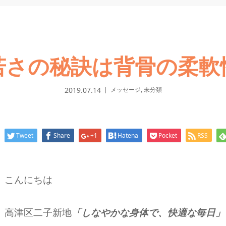
若さの秘訣は背骨の柔軟
2019.07.14
メッセージ
,
未分類
Tweet
Share
+1
Hatena
Pocket
RSS
こんにちは
高津区二子新地
「しなやかな身体で、快適な毎日」